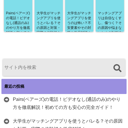
Pairs(ペアーズ)
大学生がマッチ
大学生がマッチ
マッチングアプ
の電話！ビデオ
ングアプリを使
ングアプリを使
リは自信なくす
なし(通話のみ)
うとバレる？そ
うのは怖い？不
し、傷つく？そ
のやり方を徹底
の原因と対策・
安要素やその対
の原因や悩まな
解説！初めての
実際の体験談を
策を徹底解説！
いための対処法
方も安心の完全
徹底解説！
を徹底解説！
ガイド！
最近の投稿
Pairs(ペアーズ)の電話！ビデオなし(通話のみ)のやり
方を徹底解説！初めての方も安心の完全ガイド！
大学生がマッチングアプリを使うとバレる？その原因