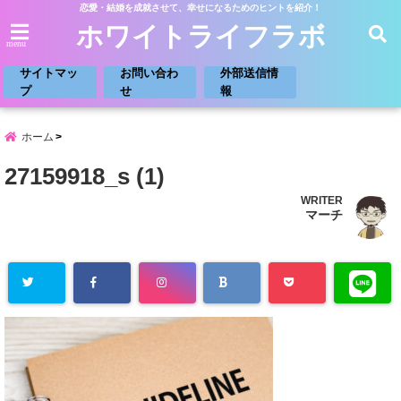
恋愛・結婚を成就させて、幸せになるためのヒントを紹介！
ホワイトライフラボ
menu
サイトマッ
お問い合わ
外部送信情
プ
せ
報
ホーム
27159918_s (1)
WRITER
マーチ