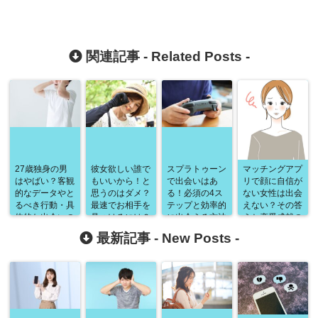
関連記事 -
Related Posts
-
27歳独身の男
彼女欲しい誰で
スプラトゥーン
マッチングアプ
はやばい？客観
もいいから！と
で出会いはあ
リで顔に自信が
的なデータやと
思うのはダメ？
る！必須の4ス
ない女性は出会
るべき行動・具
最速でお相手を
テップと効率的
えない？その答
体的な出会いの
見つけるには？
に出会える方法
えと恋愛成就の
場まで徹底解
ポイントは出会
を詳しく紹介！
ための具体的手
最新記事 -
New Posts
-
説！
いの場と4つの
法を徹底解説！
ステップ！