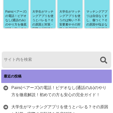
Pairs(ペアーズ)
大学生がマッチ
大学生がマッチ
マッチングアプ
の電話！ビデオ
ングアプリを使
ングアプリを使
リは自信なくす
なし(通話のみ)
うとバレる？そ
うのは怖い？不
し、傷つく？そ
のやり方を徹底
の原因と対策・
安要素やその対
の原因や悩まな
解説！初めての
実際の体験談を
策を徹底解説！
いための対処法
方も安心の完全
徹底解説！
を徹底解説！
ガイド！
最近の投稿
Pairs(ペアーズ)の電話！ビデオなし(通話のみ)のやり
方を徹底解説！初めての方も安心の完全ガイド！
大学生がマッチングアプリを使うとバレる？その原因