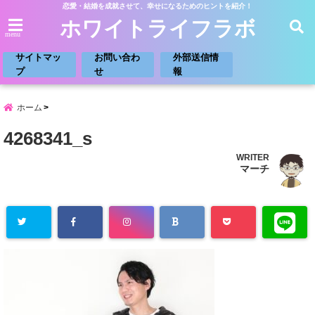
恋愛・結婚を成就させて、幸せになるためのヒントを紹介！
ホワイトライフラボ
menu
サイトマッ
お問い合わ
外部送信情
プ
せ
報
ホーム
4268341_s
WRITER
マーチ