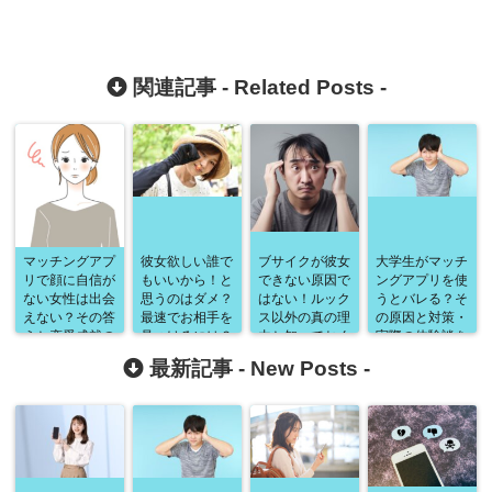
関連記事 -
Related Posts
-
マッチングアプ
彼女欲しい誰で
ブサイクが彼女
大学生がマッチ
リで顔に自信が
もいいから！と
できない原因で
ングアプリを使
ない女性は出会
思うのはダメ？
はない！ルック
うとバレる？そ
えない？その答
最速でお相手を
ス以外の真の理
の原因と対策・
えと恋愛成就の
見つけるには？
由と知っておく
実際の体験談を
ための具体的手
ポイントは出会
べき女性心理、
徹底解説！
最新記事 -
New Posts
-
法を徹底解説！
いの場と4つの
具体的にとるべ
ステップ！
き行動まで徹底
解説します！