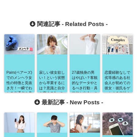
関連記事 -
Related Posts
-
Pairs(ペアーズ)
寂しい彼女欲し
27歳独身の男
恋愛経験なしで
でのメンヘラ女
い！という状態
はやばい？客観
劣等感のある社
性の特徴と見抜
から卒業するに
的なデータやと
会人が初めての
き方！一瞬でわ
は？意識と自分
るべき行動・具
彼女・彼氏をゲ
かる共通点を具
を変える6つの
体的な出会いの
ットする方法！
体的に徹底解
行動で独り身か
場まで徹底解
必要な考え方・
最新記事 -
New Posts
-
説！
らおさらば！
説！
スキルの磨き
方・具体的なア
プローチ方法ま
で徹底解説！