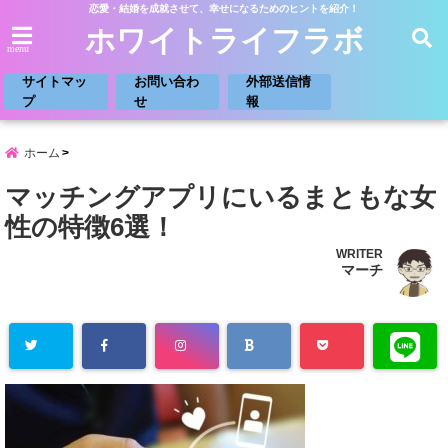
恋愛・結婚を成就させて、幸せになるためのヒントを紹介！
ホワイトライフラボ
menu
サイトマッ
お問い合わ
外部送信情
プ
せ
報
ホーム
マッチングアプリにいるまともな女
性の特徴6選！
WRITER
マーチ