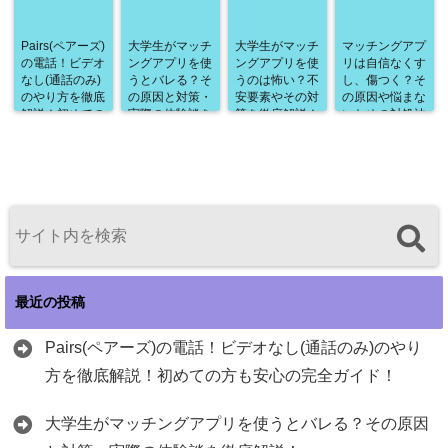
Pairs(ペアーズ)
大学生がマッチ
大学生がマッチ
マッチングアプ
の電話！ビデオ
ングアプリを使
ングアプリを使
リは自信なくす
なし(通話のみ)
うとバレる？そ
うのは怖い？不
し、傷つく？そ
のやり方を徹底
の原因と対策・
安要素やその対
の原因や悩まな
解説！初めての
実際の体験談を
策を徹底解説！
いための対処法
方も安心の完全
徹底解説！
を徹底解説！
ガイド！
最近の投稿
Pairs(ペアーズ)の電話！ビデオなし(通話のみ)のやり
方を徹底解説！初めての方も安心の完全ガイド！
大学生がマッチングアプリを使うとバレる？その原因