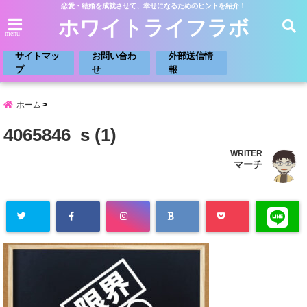
恋愛・結婚を成就させて、幸せになるためのヒントを紹介！
ホワイトライフラボ
menu
サイトマッ
お問い合わ
外部送信情
プ
せ
報
ホーム
4065846_s (1)
WRITER
マーチ