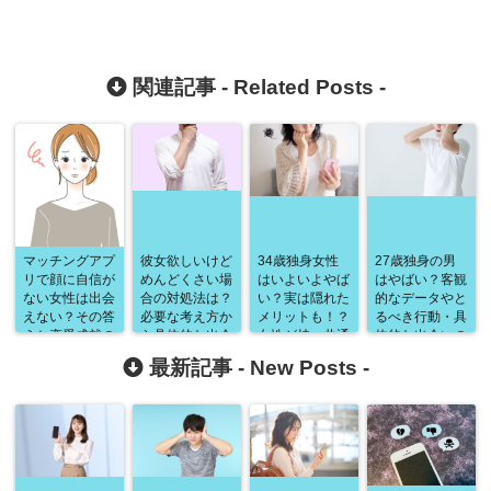
関連記事 -
Related Posts
-
マッチングアプ
彼女欲しいけど
34歳独身女性
27歳独身の男
リで顔に自信が
めんどくさい場
はいよいよやば
はやばい？客観
ない女性は出会
合の対処法は？
い？実は隠れた
的なデータやと
えない？その答
必要な考え方か
メリットも！？
るべき行動・具
えと恋愛成就の
ら具体的な出会
女性が持つ共通
体的な出会いの
ための具体的手
い方までを徹底
の不安や対処
場まで徹底解
最新記事 -
New Posts
-
法を徹底解説！
解説！
法、おすすめの
説！
出会いの場まで
様々な視点から
徹底解説！