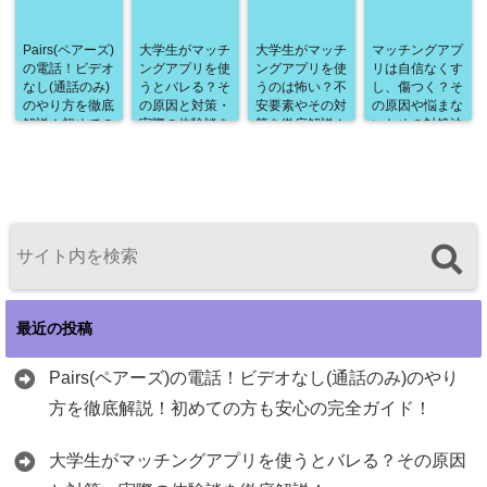
Pairs(ペアーズ)
大学生がマッチ
大学生がマッチ
マッチングアプ
の電話！ビデオ
ングアプリを使
ングアプリを使
リは自信なくす
なし(通話のみ)
うとバレる？そ
うのは怖い？不
し、傷つく？そ
のやり方を徹底
の原因と対策・
安要素やその対
の原因や悩まな
解説！初めての
実際の体験談を
策を徹底解説！
いための対処法
方も安心の完全
徹底解説！
を徹底解説！
ガイド！
最近の投稿
Pairs(ペアーズ)の電話！ビデオなし(通話のみ)のやり
方を徹底解説！初めての方も安心の完全ガイド！
大学生がマッチングアプリを使うとバレる？その原因