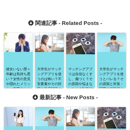
関連記事 -
Related Posts
-
彼女いない歴＝
大学生がマッチ
マッチングアプ
大学生がマッチ
年齢は気持ち悪
ングアプリを使
リは自信なくす
ングアプリを使
い？女性の意見
うのは怖い？不
し、傷つく？そ
うとバレる？そ
や隠れたメリッ
安要素やその対
の原因や悩まな
の原因と対策・
ト・交際のため
策を徹底解説！
いための対処法
実際の体験談を
に必要な知識・
を徹底解説！
徹底解説！
最新記事 -
New Posts
-
スキルの磨き
方・出会いの場
などについて徹
底解説！