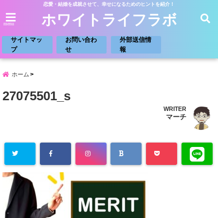
恋愛・結婚を成就させて、幸せになるためのヒントを紹介！
ホワイトライフラボ
menu
サイトマッ
お問い合わ
外部送信情
プ
せ
報
ホーム
27075501_s
WRITER
マーチ