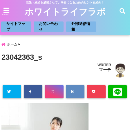
恋愛・結婚を成就させて、幸せになるためのヒントを紹介！
ホワイトライフラボ
menu
サイトマッ
お問い合わ
外部送信情
プ
せ
報
ホーム
23042363_s
WRITER
マーチ