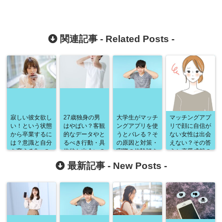
関連記事 -
Related Posts
-
寂しい彼女欲し
27歳独身の男
大学生がマッチ
マッチングアプ
い！という状態
はやばい？客観
ングアプリを使
リで顔に自信が
から卒業するに
的なデータやと
うとバレる？そ
ない女性は出会
は？意識と自分
るべき行動・具
の原因と対策・
えない？その答
を変える6つの
体的な出会いの
実際の体験談を
えと恋愛成就の
行動で独り身か
場まで徹底解
徹底解説！
ための具体的手
最新記事 -
New Posts
-
らおさらば！
説！
法を徹底解説！