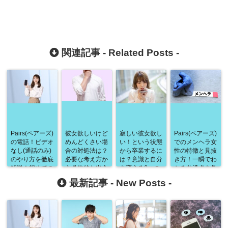
関連記事 -
Related Posts
-
Pairs(ペアーズ)
彼女欲しいけど
寂しい彼女欲し
Pairs(ペアーズ)
の電話！ビデオ
めんどくさい場
い！という状態
でのメンヘラ女
なし(通話のみ)
合の対処法は？
から卒業するに
性の特徴と見抜
のやり方を徹底
必要な考え方か
は？意識と自分
き方！一瞬でわ
解説！初めての
ら具体的な出会
を変える6つの
かる共通点を具
方も安心の完全
い方までを徹底
行動で独り身か
体的に徹底解
最新記事 -
New Posts
-
ガイド！
解説！
らおさらば！
説！