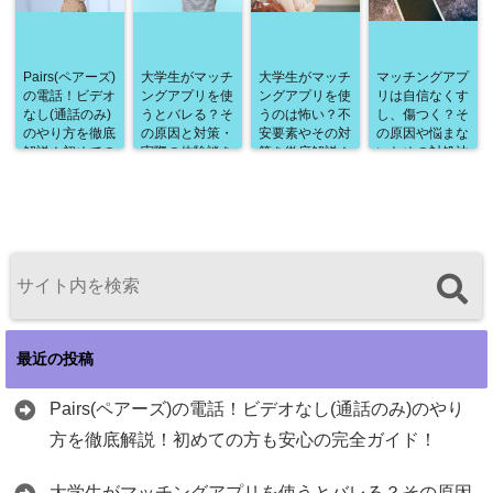
Pairs(ペアーズ)
大学生がマッチ
大学生がマッチ
マッチングアプ
の電話！ビデオ
ングアプリを使
ングアプリを使
リは自信なくす
なし(通話のみ)
うとバレる？そ
うのは怖い？不
し、傷つく？そ
のやり方を徹底
の原因と対策・
安要素やその対
の原因や悩まな
解説！初めての
実際の体験談を
策を徹底解説！
いための対処法
方も安心の完全
徹底解説！
を徹底解説！
ガイド！
最近の投稿
Pairs(ペアーズ)の電話！ビデオなし(通話のみ)のやり
方を徹底解説！初めての方も安心の完全ガイド！
大学生がマッチングアプリを使うとバレる？その原因