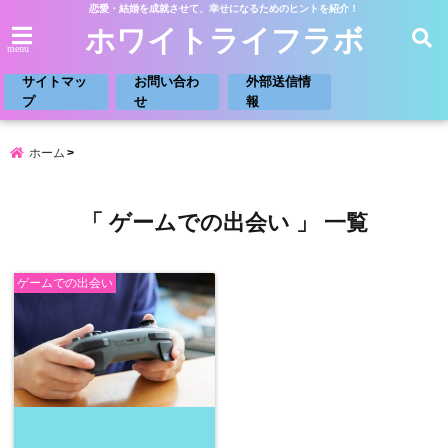
恋愛・結婚を成就させて、幸せになるためのヒントを紹介！
ホワイトライフラボ
menu
サイトマッ
お問い合わ
外部送信情
プ
せ
報
ホーム
「 ゲームでの出会い 」 一覧
ゲームでの出会い