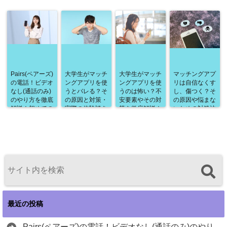
き行動まで徹底
方・具体的なア
解説します！
プローチ方法ま
で徹底解説！
Pairs(ペアーズ)
大学生がマッチ
大学生がマッチ
マッチングアプ
の電話！ビデオ
ングアプリを使
ングアプリを使
リは自信なくす
なし(通話のみ)
うとバレる？そ
うのは怖い？不
し、傷つく？そ
のやり方を徹底
の原因と対策・
安要素やその対
の原因や悩まな
解説！初めての
実際の体験談を
策を徹底解説！
いための対処法
方も安心の完全
徹底解説！
を徹底解説！
ガイド！
最近の投稿
Pairs(ペアーズ)の電話！ビデオなし(通話のみ)のやり