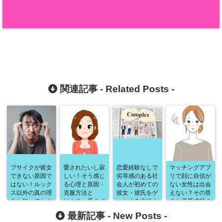
関連記事 -
Related Posts
-
ブサイクが彼女
愛されたいし寂
恋愛経験なしで
マッチングアプ
できない原因で
しい！そう感じ
劣等感のある社
リで顔に自信が
はない！ルック
る心理と原因・
会人が初めての
ない女性は出会
ス以外の真の理
克服方法と
彼女・彼氏をゲ
えない？その答
由と知っておく
は！？一番のポ
ットする方法！
えと恋愛成就の
べき女性心理、
イントは○○！
必要な考え方・
ための具体的手
最新記事 -
New Posts
-
具体的にとるべ
スキルの磨き
法を徹底解説！